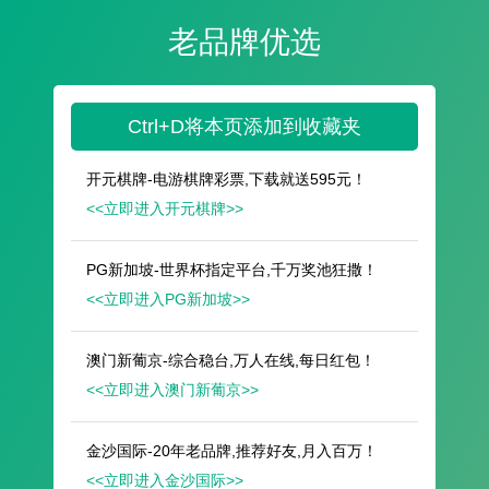
遥想公瑾当年，小乔初嫁了，雄姿英发。
羽扇纶巾，谈笑间，樯橹灰飞烟灭。
故国神游，多情应笑我，早生华发。
人生如梦，一尊还酹江月。